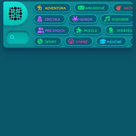
ADVENTÚRA
ARKÁDOVÉ
AKČNÉ
EROTIKA
HOROR
HUDOBNÉ
PRE DVOCH
PUZZLE
STRATÉGIE
ŠPORT
VTIPNÉ
NÁUČNÉ