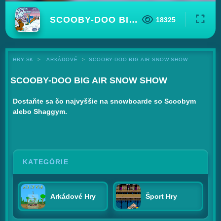
SCOOBY-DOO BIG AIR SNOW SHOW
18325
HRY.SK
ARKÁDOVÉ
SCOOBY-DOO BIG AIR SNOW SHOW
SCOOBY-DOO BIG AIR SNOW SHOW
Dostaňte sa čo najvyššie na snowboarde so Scoobym
alebo Shaggym.
KATEGÓRIE
Arkádové Hry
Šport Hry