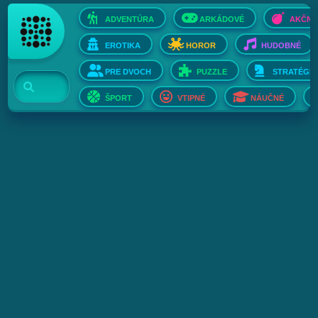
ADVENTÚRA
ARKÁDOVÉ
AKČNÉ
EROTIKA
HOROR
HUDOBNÉ
PRE DVOCH
PUZZLE
STRATÉGIE
ŠPORT
VTIPNÉ
NÁUČNÉ