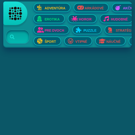
ADVENTÚRA
ARKÁDOVÉ
AKČNÉ
EROTIKA
HOROR
HUDOBNÉ
PRE DVOCH
PUZZLE
STRATÉGIE
ŠPORT
VTIPNÉ
NÁUČNÉ