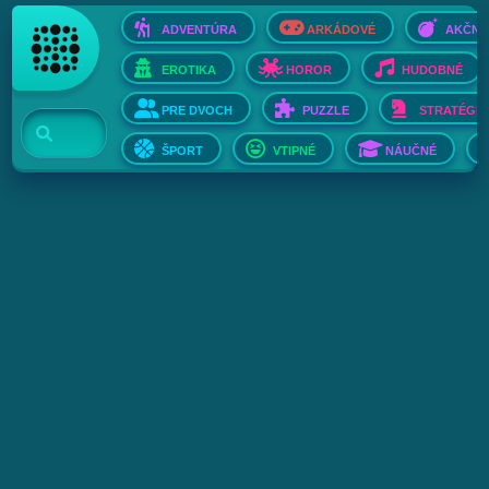
ADVENTÚRA
ARKÁDOVÉ
AKČNÉ
EROTIKA
HOROR
HUDOBNÉ
PRE DVOCH
PUZZLE
STRATÉGIE
ŠPORT
VTIPNÉ
NÁUČNÉ