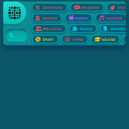
ADVENTÚRA
ARKÁDOVÉ
AKČNÉ
EROTIKA
HOROR
HUDOBNÉ
PRE DVOCH
PUZZLE
STRATÉGIE
ŠPORT
VTIPNÉ
NÁUČNÉ