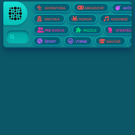
ADVENTÚRA
ARKÁDOVÉ
AKČNÉ
EROTIKA
HOROR
HUDOBNÉ
PRE DVOCH
PUZZLE
STRATÉGIE
ŠPORT
VTIPNÉ
NÁUČNÉ