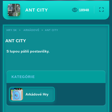
ANT CITY
18948
HRY.SK
ARKÁDOVÉ
ANT CITY
ANT CITY
S lupou páliš postavičky.
KATEGÓRIE
Arkádové Hry