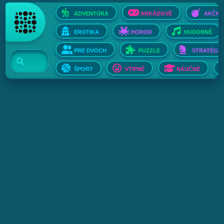
ADVENTÚRA
ARKÁDOVÉ
AKČNÉ
EROTIKA
HOROR
HUDOBNÉ
PRE DVOCH
PUZZLE
STRATÉGIE
ŠPORT
VTIPNÉ
NÁUČNÉ