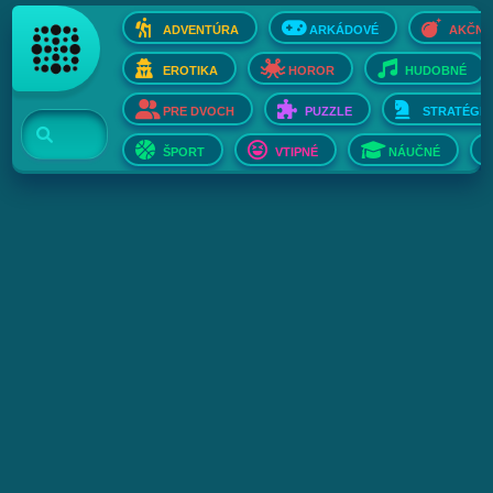
ADVENTÚRA
ARKÁDOVÉ
AKČNÉ
EROTIKA
HOROR
HUDOBNÉ
PRE DVOCH
PUZZLE
STRATÉGIE
ŠPORT
VTIPNÉ
NÁUČNÉ