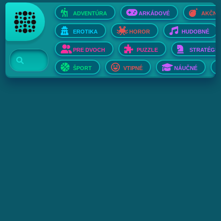
ADVENTÚRA
ARKÁDOVÉ
AKČNÉ
EROTIKA
HOROR
HUDOBNÉ
PRE DVOCH
PUZZLE
STRATÉGIE
ŠPORT
VTIPNÉ
NÁUČNÉ