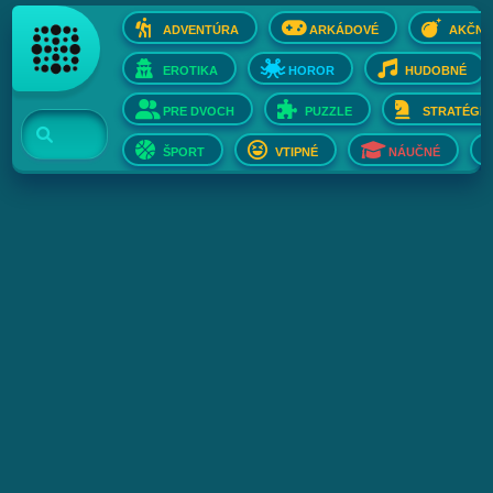
ADVENTÚRA
ARKÁDOVÉ
AKČNÉ
EROTIKA
HOROR
HUDOBNÉ
PRE DVOCH
PUZZLE
STRATÉGIE
ŠPORT
VTIPNÉ
NÁUČNÉ