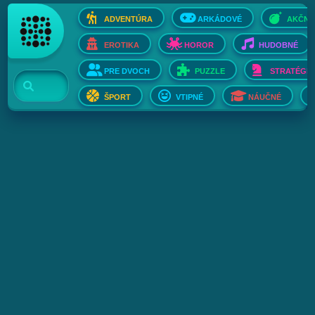
ADVENTÚRA
ARKÁDOVÉ
AKČNÉ
EROTIKA
HOROR
HUDOBNÉ
PRE DVOCH
PUZZLE
STRATÉGIE
ŠPORT
VTIPNÉ
NÁUČNÉ