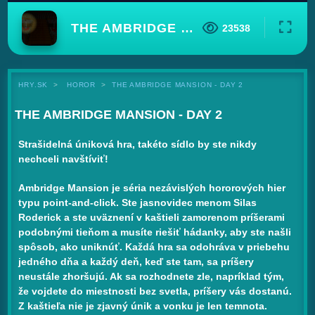
THE AMBRIDGE MANSION - DAY 2
23538
HRY.SK
HOROR
THE AMBRIDGE MANSION - DAY 2
THE AMBRIDGE MANSION - DAY 2
Strašidelná úniková hra, takéto sídlo by ste nikdy
nechceli navštíviť!
Ambridge Mansion je séria nezávislých hororových hier
typu point-and-click. Ste jasnovidec menom Silas
Roderick a ste uväznení v kaštieli zamorenom príšerami
podobnými tieňom a musíte riešiť hádanky, aby ste našli
spôsob, ako uniknúť. Každá hra sa odohráva v priebehu
jedného dňa a každý deň, keď ste tam, sa príšery
neustále zhoršujú. Ak sa rozhodnete zle, napríklad tým,
že vojdete do miestnosti bez svetla, príšery vás dostanú.
Z kaštieľa nie je zjavný únik a vonku je len temnota.