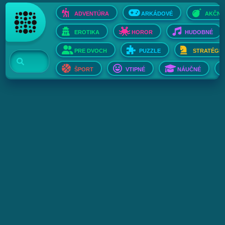
ADVENTÚRA
ARKÁDOVÉ
AKČNÉ
EROTIKA
HOROR
HUDOBNÉ
PRE DVOCH
PUZZLE
STRATÉGIE
ŠPORT
VTIPNÉ
NÁUČNÉ