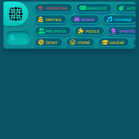
ADVENTÚRA
ARKÁDOVÉ
AKČNÉ
EROTIKA
HOROR
HUDOBNÉ
PRE DVOCH
PUZZLE
STRATÉGIE
ŠPORT
VTIPNÉ
NÁUČNÉ