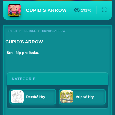
CUPID'S ARROW
19170
HRY.SK
DETSKÉ
CUPID'S ARROW
CUPID'S ARROW
Strel šíp pre lásku.
KATEGÓRIE
Detské Hry
Vtipné Hry