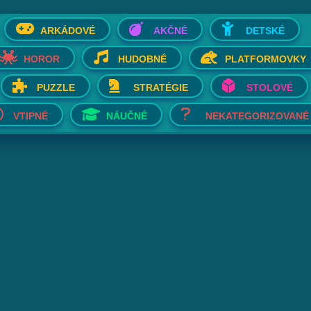
ARKÁDOVÉ
AKČNÉ
DETSKÉ
HOROR
HUDOBNÉ
PLATFORMOVKY
PUZZLE
STRATÉGIE
STOLOVÉ
VTIPNÉ
NÁUČNÉ
NEKATEGORIZOVANÉ