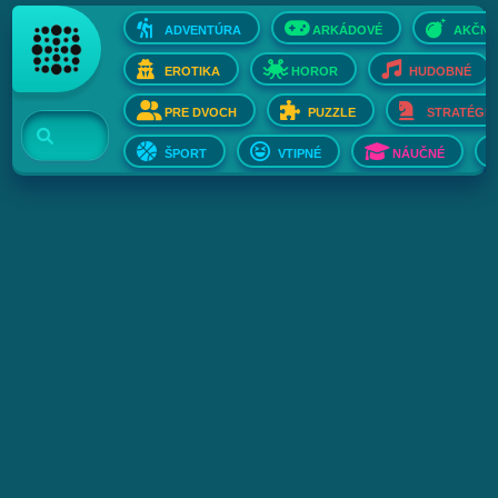
ADVENTÚRA
ARKÁDOVÉ
AKČNÉ
EROTIKA
HOROR
HUDOBNÉ
PRE DVOCH
PUZZLE
STRATÉGIE
ŠPORT
VTIPNÉ
NÁUČNÉ