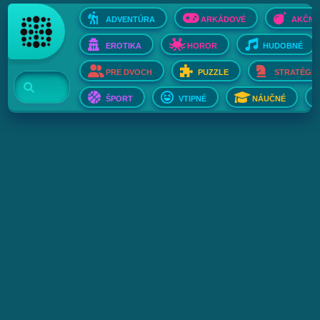
ADVENTÚRA
ARKÁDOVÉ
AKČNÉ
EROTIKA
HOROR
HUDOBNÉ
PRE DVOCH
PUZZLE
STRATÉGIE
ŠPORT
VTIPNÉ
NÁUČNÉ