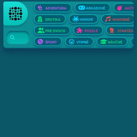
ADVENTÚRA
ARKÁDOVÉ
AKČNÉ
EROTIKA
HOROR
HUDOBNÉ
PRE DVOCH
PUZZLE
STRATÉGIE
ŠPORT
VTIPNÉ
NÁUČNÉ