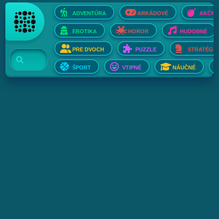
ADVENTÚRA
ARKÁDOVÉ
AKČNÉ
EROTIKA
HOROR
HUDOBNÉ
PRE DVOCH
PUZZLE
STRATÉGIE
ŠPORT
VTIPNÉ
NÁUČNÉ