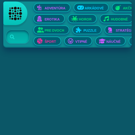
ADVENTÚRA
ARKÁDOVÉ
AKČNÉ
EROTIKA
HOROR
HUDOBNÉ
PRE DVOCH
PUZZLE
STRATÉGIE
ŠPORT
VTIPNÉ
NÁUČNÉ