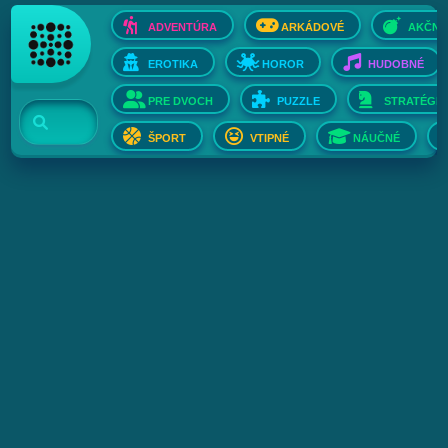
ADVENTÚRA
ARKÁDOVÉ
AKČNÉ
EROTIKA
HOROR
HUDOBNÉ
PRE DVOCH
PUZZLE
STRATÉGIE
ŠPORT
VTIPNÉ
NÁUČNÉ