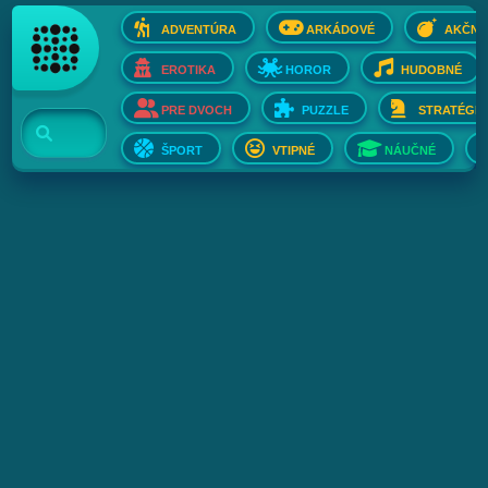
ADVENTÚRA
ARKÁDOVÉ
AKČNÉ
EROTIKA
HOROR
HUDOBNÉ
PRE DVOCH
PUZZLE
STRATÉGIE
ŠPORT
VTIPNÉ
NÁUČNÉ