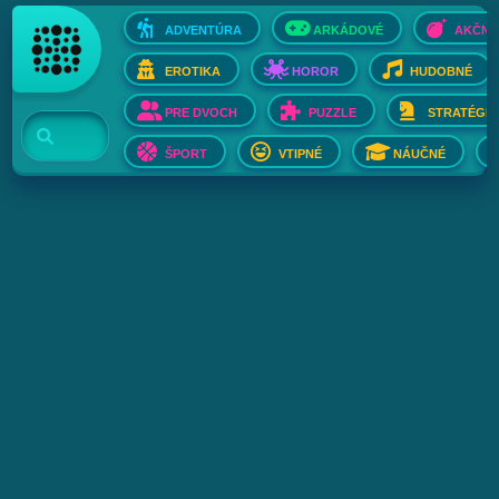
ADVENTÚRA
ARKÁDOVÉ
AKČNÉ
EROTIKA
HOROR
HUDOBNÉ
PRE DVOCH
PUZZLE
STRATÉGIE
ŠPORT
VTIPNÉ
NÁUČNÉ