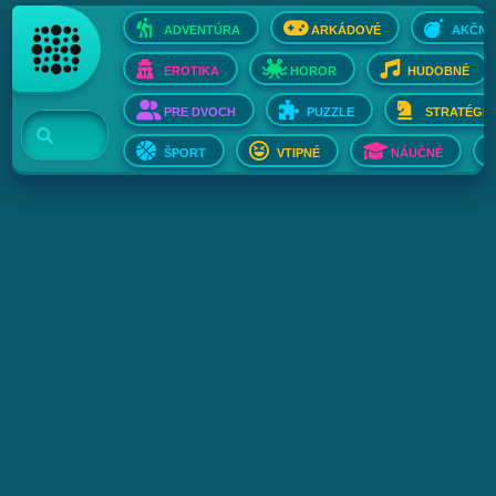
ADVENTÚRA
ARKÁDOVÉ
AKČNÉ
EROTIKA
HOROR
HUDOBNÉ
PRE DVOCH
PUZZLE
STRATÉGIE
ŠPORT
VTIPNÉ
NÁUČNÉ