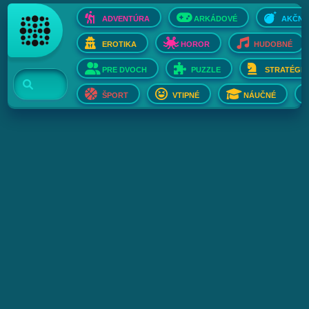
ADVENTÚRA
ARKÁDOVÉ
AKČNÉ
EROTIKA
HOROR
HUDOBNÉ
PRE DVOCH
PUZZLE
STRATÉGIE
ŠPORT
VTIPNÉ
NÁUČNÉ