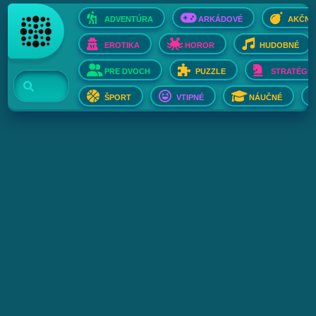
ADVENTÚRA
ARKÁDOVÉ
AKČNÉ
EROTIKA
HOROR
HUDOBNÉ
PRE DVOCH
PUZZLE
STRATÉGIE
ŠPORT
VTIPNÉ
NÁUČNÉ