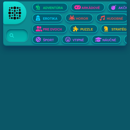
ADVENTÚRA
ARKÁDOVÉ
AKČNÉ
EROTIKA
HOROR
HUDOBNÉ
PRE DVOCH
PUZZLE
STRATÉGIE
ŠPORT
VTIPNÉ
NÁUČNÉ