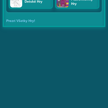
Detské Hry
Hry
Prezri Všetky Hry!