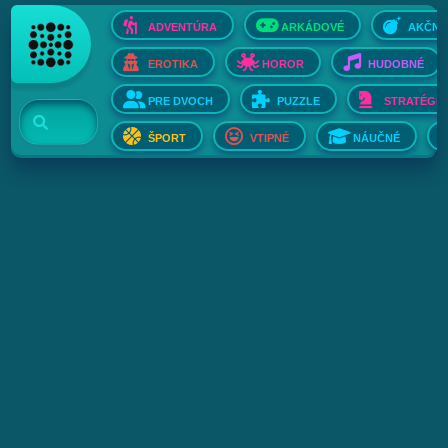
ADVENTÚRA
ARKÁDOVÉ
AKČNÉ
EROTIKA
HOROR
HUDOBNÉ
PRE DVOCH
PUZZLE
STRATÉGIE
ŠPORT
VTIPNÉ
NÁUČNÉ