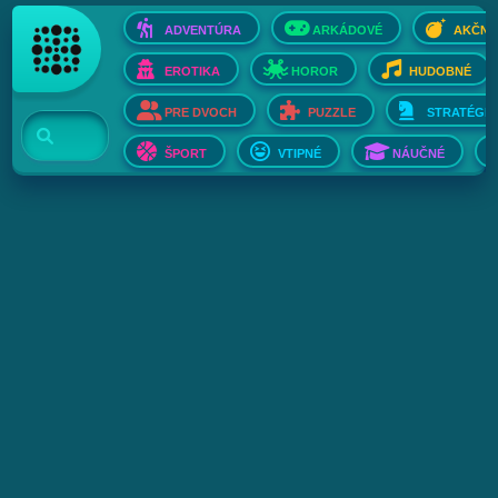
ADVENTÚRA
ARKÁDOVÉ
AKČNÉ
EROTIKA
HOROR
HUDOBNÉ
PRE DVOCH
PUZZLE
STRATÉGIE
ŠPORT
VTIPNÉ
NÁUČNÉ