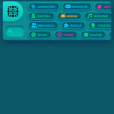
ADVENTÚRA
ARKÁDOVÉ
AKČNÉ
EROTIKA
HOROR
HUDOBNÉ
PRE DVOCH
PUZZLE
STRATÉGIE
ŠPORT
VTIPNÉ
NÁUČNÉ