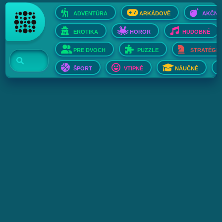
ADVENTÚRA
ARKÁDOVÉ
AKČNÉ
EROTIKA
HOROR
HUDOBNÉ
PRE DVOCH
PUZZLE
STRATÉGIE
ŠPORT
VTIPNÉ
NÁUČNÉ