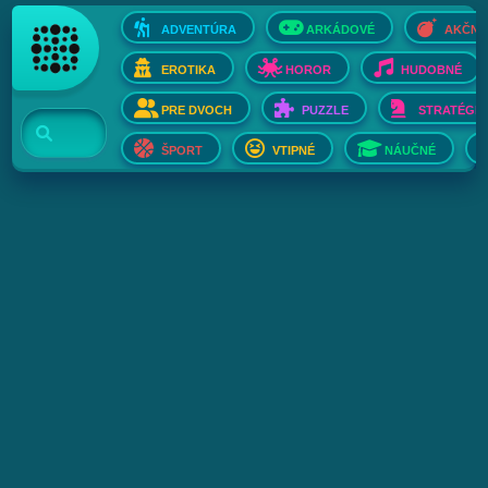
ADVENTÚRA
ARKÁDOVÉ
AKČNÉ
EROTIKA
HOROR
HUDOBNÉ
PRE DVOCH
PUZZLE
STRATÉGIE
ŠPORT
VTIPNÉ
NÁUČNÉ