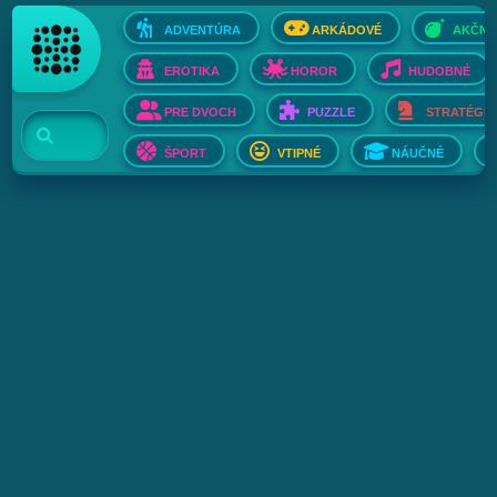
ADVENTÚRA
ARKÁDOVÉ
AKČNÉ
EROTIKA
HOROR
HUDOBNÉ
PRE DVOCH
PUZZLE
STRATÉGIE
ŠPORT
VTIPNÉ
NÁUČNÉ