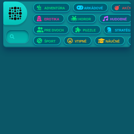
ADVENTÚRA
ARKÁDOVÉ
AKČNÉ
EROTIKA
HOROR
HUDOBNÉ
PRE DVOCH
PUZZLE
STRATÉGIE
ŠPORT
VTIPNÉ
NÁUČNÉ