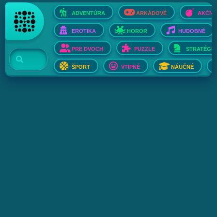
ADVENTÚRA
ARKÁDOVÉ
AKČNÉ
EROTIKA
HOROR
HUDOBNÉ
PRE DVOCH
PUZZLE
STRATÉGIE
ŠPORT
VTIPNÉ
NÁUČNÉ