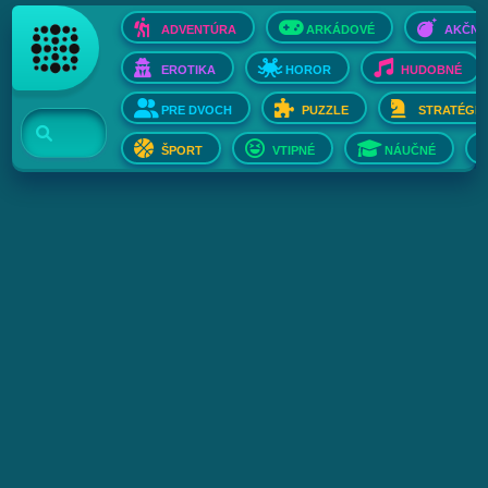
ADVENTÚRA
ARKÁDOVÉ
AKČNÉ
EROTIKA
HOROR
HUDOBNÉ
PRE DVOCH
PUZZLE
STRATÉGIE
ŠPORT
VTIPNÉ
NÁUČNÉ