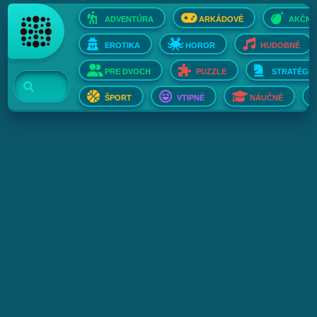
ADVENTÚRA
ARKÁDOVÉ
AKČNÉ
EROTIKA
HOROR
HUDOBNÉ
PRE DVOCH
PUZZLE
STRATÉGIE
ŠPORT
VTIPNÉ
NÁUČNÉ