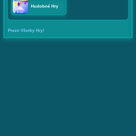
Hudobné Hry
Prezri Všetky Hry!