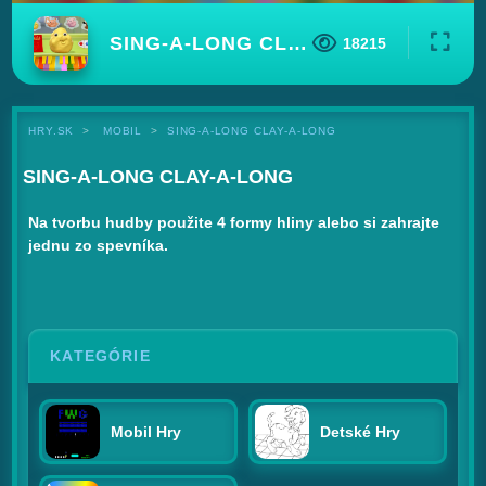
SING-A-LONG CLAY-A-LONG
18215
HRY.SK
MOBIL
SING-A-LONG CLAY-A-LONG
SING-A-LONG CLAY-A-LONG
Na tvorbu hudby použite 4 formy hliny alebo si zahrajte
jednu zo spevníka.
KATEGÓRIE
Mobil Hry
Detské Hry