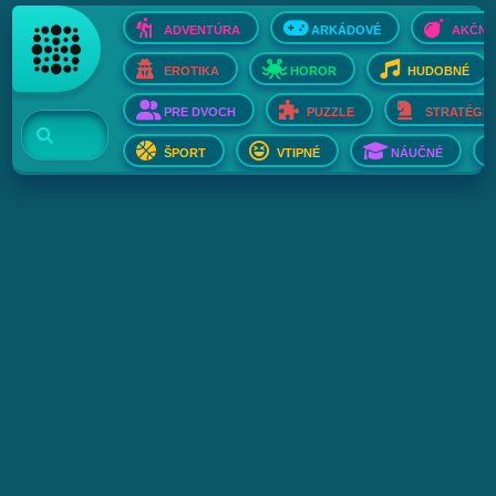
ADVENTÚRA
ARKÁDOVÉ
AKČNÉ
EROTIKA
HOROR
HUDOBNÉ
PRE DVOCH
PUZZLE
STRATÉGIE
ŠPORT
VTIPNÉ
NÁUČNÉ