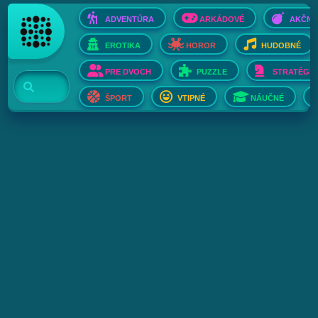
ADVENTÚRA
ARKÁDOVÉ
AKČNÉ
EROTIKA
HOROR
HUDOBNÉ
PRE DVOCH
PUZZLE
STRATÉGIE
ŠPORT
VTIPNÉ
NÁUČNÉ