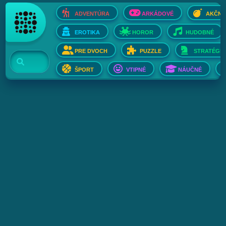
ADVENTÚRA
ARKÁDOVÉ
AKČNÉ
EROTIKA
HOROR
HUDOBNÉ
PRE DVOCH
PUZZLE
STRATÉGIE
ŠPORT
VTIPNÉ
NÁUČNÉ