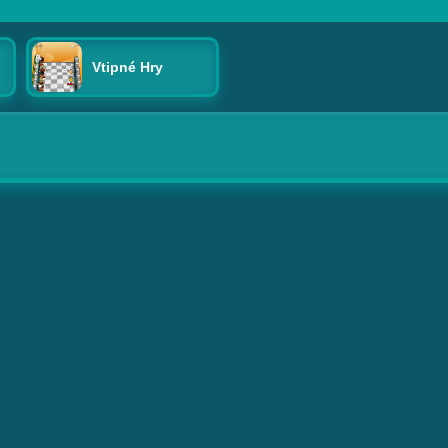
Vtipné Hry