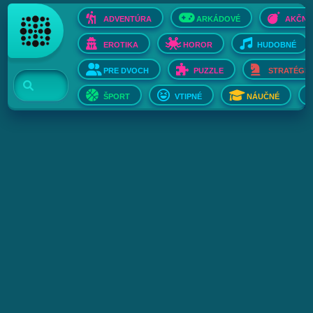
ADVENTÚRA
ARKÁDOVÉ
AKČNÉ
EROTIKA
HOROR
HUDOBNÉ
PRE DVOCH
PUZZLE
STRATÉGIE
ŠPORT
VTIPNÉ
NÁUČNÉ