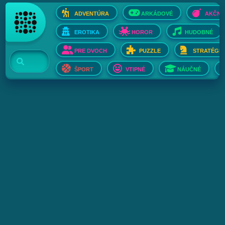
ADVENTÚRA
ARKÁDOVÉ
AKČNÉ
EROTIKA
HOROR
HUDOBNÉ
PRE DVOCH
PUZZLE
STRATÉGIE
ŠPORT
VTIPNÉ
NÁUČNÉ